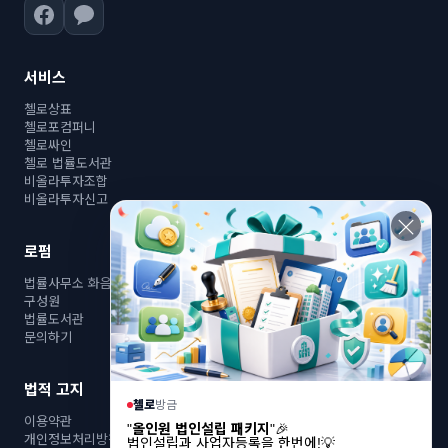
서비스
첼로상표
첼로포컴퍼니
첼로싸인
첼로 법률도서관
비올라투자조합
비올라투자신고
×
로펌
법률사무소 화음
구성원
법률도서관
문의하기
법적 고지
첼로
방금
이용약관
"
올인원 법인설립 패키지
"🎉
개인정보처리방침
법인설립과 사업자등록을 한번에!💡