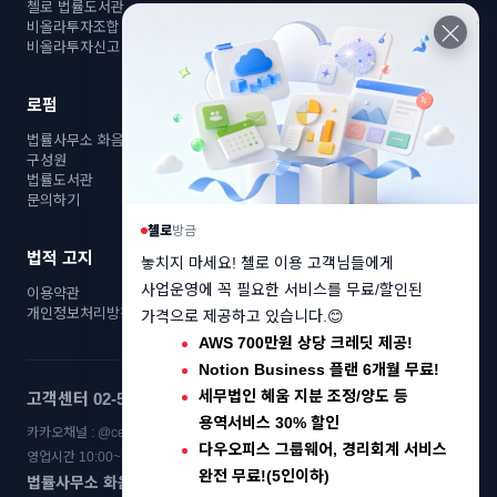
첼로 법률도서관
×
비올라투자조합
비올라투자신고
로펌
법률사무소 화음
구성원
법률도서관
문의하기
첼로
방금
법적 고지
놓치지 마세요! 첼로 이용 고객님들에게
사업운영에 꼭 필요한 서비스를 무료/할인된
이용약관
개인정보처리방침
가격으로 제공하고 있습니다.😊
AWS 700만원 상당 크레딧 제공!
Notion Business 플랜 6개월 무료!
세무법인 혜움 지분 조정/양도 등
고객센터 02-522-0413
용역서비스 30% 할인
카카오채널 : @cello | 이메일 : help@cello.bz
다우오피스 그룹웨어, 경리회계 서비스
영업시간 10:00~17:00 | 점심시간 12:30~13:30
완전 무료!(5인이하)
법률사무소 화음